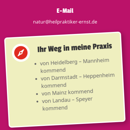
E-Mail
natur@heilpraktiker-ernst.de
Ihr Weg in meine Praxis

von Heidelberg – Mannheim
kommend
von Darmstadt – Heppenheim
kommend
von Mainz kommend
von Landau – Speyer
kommend