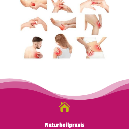

Naturheilpraxis